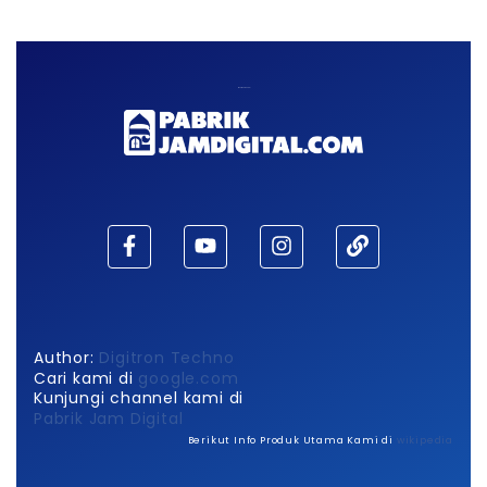
Maaf, waktu habis!
Author:
Digitron Techno
Cari kami di
google.com
Kunjungi channel kami di
Pabrik Jam Digital
Berikut Info Produk Utama Kami di
wikipedia