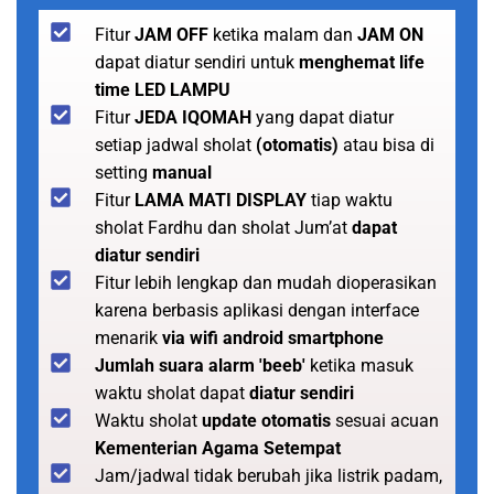
Fitur
JAM OFF
ketika malam dan
JAM ON
dapat diatur sendiri untuk
menghemat life
time LED LAMPU
Fitur
JEDA IQOMAH
yang dapat diatur
setiap jadwal sholat
(otomatis)
atau bisa di
setting
manual
Fitur
LAMA MATI DISPLAY
tiap waktu
sholat Fardhu dan sholat Jum’at
dapat
diatur sendiri
Fitur lebih lengkap dan mudah dioperasikan
karena berbasis aplikasi dengan interface
menarik
via wifi android smartphone
Jumlah suara alarm 'beeb'
ketika masuk
waktu sholat dapat
diatur sendiri
Waktu sholat
update otomatis
sesuai acuan
Kementerian Agama Setempat
Jam/jadwal tidak berubah jika listrik padam,