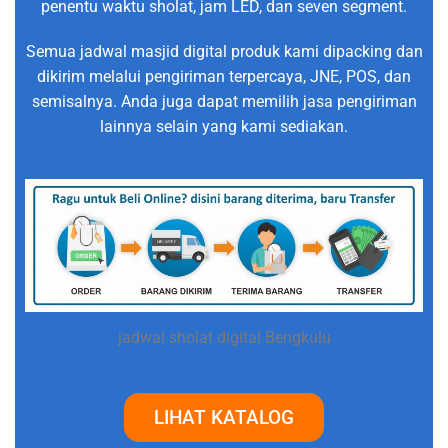
penentu waktu sholat, jam LED, dan seven segment.
Semua jadwal masjid digital produk kami dipacking dan
dikirim melalui pengiriman terpercaya, JNE, POS, dan
semisalnya. Anda juga dapat memilih jasa pengiriman
lainnya selain yang kami sediakan.
jadwal sholat digital Bengkulu
LIHAT KATALOG