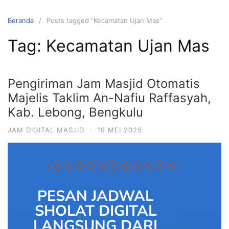
Beranda
Posts tagged “Kecamatan Ujan Mas”
Tag:
Kecamatan Ujan Mas
Pengiriman Jam Masjid Otomatis
Majelis Taklim An-Nafiu Raffasyah,
Kab. Lebong, Bengkulu
JAM DIGITAL MASJID
·
19 MEI 2025
PESAN JADWAL
SHOLAT DIGITAL
LANGSUNG DARI