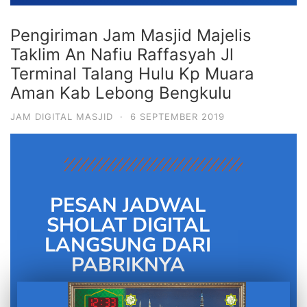
Pengiriman Jam Masjid Majelis
Taklim An Nafiu Raffasyah Jl
Terminal Talang Hulu Kp Muara
Aman Kab Lebong Bengkulu
JAM DIGITAL MASJID
·
6 SEPTEMBER 2019
PESAN JADWAL
SHOLAT DIGITAL
LANGSUNG DARI
PABRIKNYA