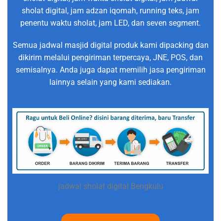
sholat digital, jam adzan iqomah, running teks, jam
penentu waktu sholat, jam LED, dan seven segment.
Semua jadwal masjid digital produk kami dipacking dan
dikirim melalui pengiriman terpercaya, JNE, POS, dan
semisalnya. Anda juga dapat memilih jasa pengiriman
lainnya selain yang kami sediakan.
jadwal sholat digital Bengkulu