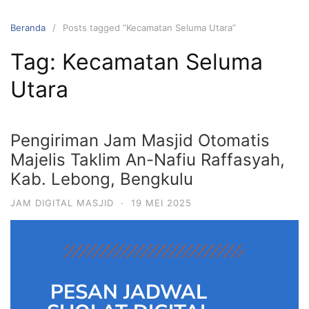
Beranda
Posts tagged “Kecamatan Seluma Utara”
Tag:
Kecamatan Seluma
Utara
Pengiriman Jam Masjid Otomatis
Majelis Taklim An-Nafiu Raffasyah,
Kab. Lebong, Bengkulu
JAM DIGITAL MASJID
·
19 MEI 2025
PESAN JADWAL