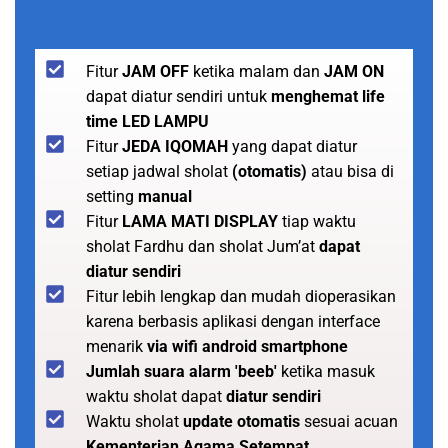
Fitur
JAM OFF
ketika malam dan
JAM ON
dapat diatur sendiri untuk
menghemat life
time LED LAMPU
Fitur
JEDA IQOMAH
yang dapat diatur
setiap jadwal sholat
(otomatis)
atau bisa di
setting
manual
Fitur
LAMA MATI DISPLAY
tiap waktu
sholat Fardhu dan sholat Jum’at
dapat
diatur sendiri
Fitur lebih lengkap dan mudah dioperasikan
karena berbasis aplikasi dengan interface
menarik
via wifi android smartphone
Jumlah suara alarm 'beeb'
ketika masuk
waktu sholat dapat
diatur sendiri
Waktu sholat
update otomatis
sesuai acuan
Kementerian Agama Setempat