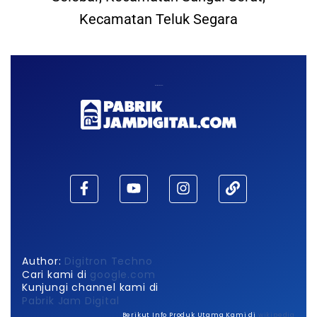
Kecamatan Teluk Segara
Maaf, waktu habis!
Author:
Digitron Techno
Cari kami di
google.com
Kunjungi channel kami di
Pabrik Jam Digital
Berikut Info Produk Utama Kami di
wikipedia