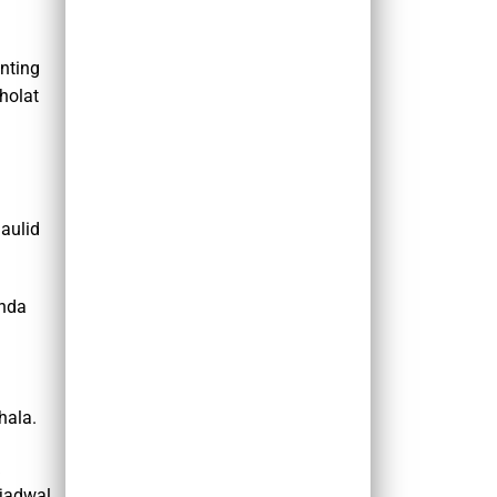
nting
holat
aulid
Anda
hala.
jadwal