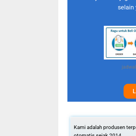
selain
jadwal
L
Kami adalah produsen terpe
otomatis sejak 2014.