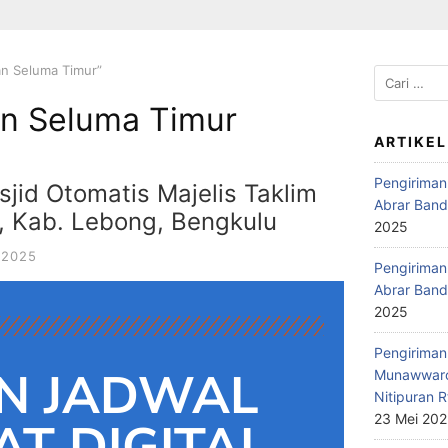
n Seluma Timur”
n Seluma Timur
ARTIKEL
Pengiriman
jid Otomatis Majelis Taklim
Abrar Band
, Kab. Lebong, Bengkulu
2025
 2025
Pengiriman 
Abrar Band
2025
Pengiriman 
N JADWAL
Munawwaro
Nitipuran R
23 Mei 20
T DIGITAL