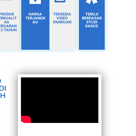
PRODUK
HARGA
TERSEDIA
TERUJI
ERKUALIT
TERJANGK
VIDEO
BERDASAR
AS
AU
PANDUAN
STUDI
ERGARAN
KASUS
I 2 TAHUN
D
DI
AH