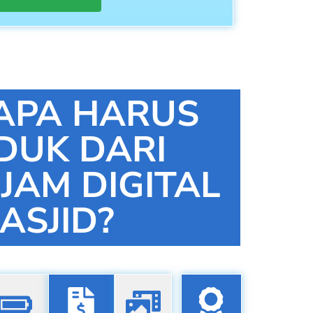
APA HARUS
DUK DARI
 JAM DIGITAL
ASJID?