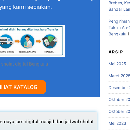
Brebes, Ke
 yang kami sediakan.
Bandar La
Pengiriman
Taklim An-
Bengkulu
1
ARSIP
Mei 2025
 sholat digital Bengkulu
Maret 202
IHAT KATALOG
Desember 
Oktober 2
Oktober 2
rcaya jam digital masjid dan jadwal sholat
Mei 2023