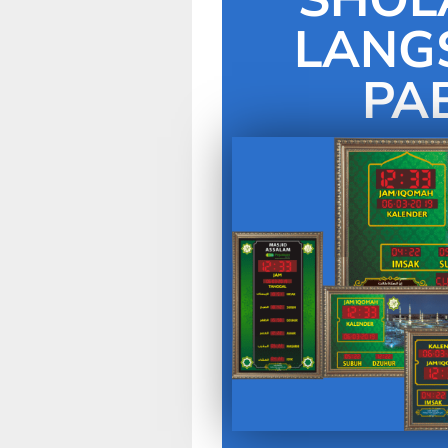
LANG
PA