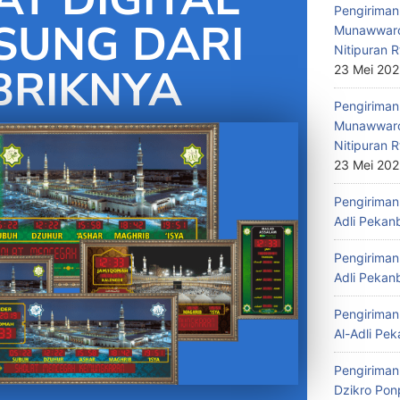
Pengiriman 
SUNG DARI
Munawwaro
Nitipuran R
BRIKNYA
23 Mei 20
Pengiriman
Munawwaro
Nitipuran R
23 Mei 20
Pengiriman 
Adli Pekan
Pengiriman 
Adli Pekan
Pengiriman 
Al-Adli Pek
Pengiriman
Dzikro Pon