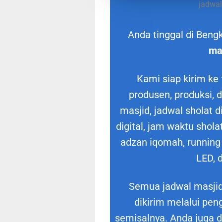
jadwal
Anda tinggal di Ben
ma
Kami siap kirim ke
produsen, produksi, d
masjid, jadwal sholat di
digital, jam waktu sholat
adzan iqomah, running 
LED, 
Semua jadwal masjid 
dikirim melalui pen
semisalnya. Anda juga d