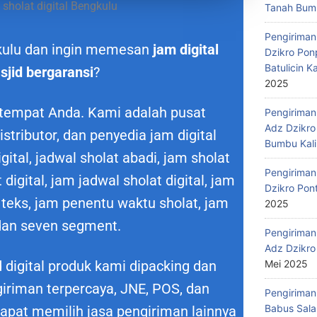
 sholat digital Bengkulu
Tanah Bumb
Pengiriman
gkulu dan ingin memesan
jam digital
Dzikro Pon
Batulicin 
sjid bergaransi
?
2025
 tempat Anda. Kami adalah pusat
Pengiriman
Adz Dzikro
istributor, dan penyedia jam digital
Bumbu Kali
gital, jadwal sholat abadi, jam sholat
Pengiriman
 digital, jam jadwal sholat digital, jam
Dzikro Pon
teks, jam penentu waktu sholat, jam
2025
dan seven segment.
Pengiriman
Adz Dzikro
Mei 2025
digital produk kami dipacking dan
giriman terpercaya, JNE, POS, dan
Pengiriman
Babus Sala
apat memilih jasa pengiriman lainnya