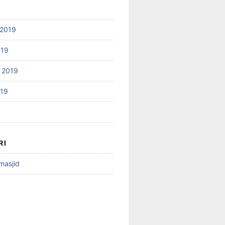
2019
019
 2019
019
RI
 masjid