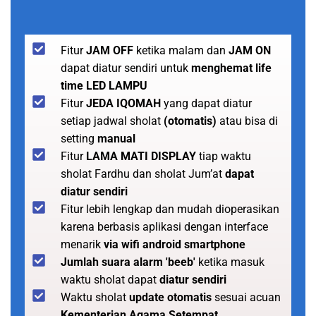
Fitur
JAM OFF
ketika malam dan
JAM ON
dapat diatur sendiri untuk
menghemat life
time LED LAMPU
Fitur
JEDA IQOMAH
yang dapat diatur
setiap jadwal sholat
(otomatis)
atau bisa di
setting
manual
Fitur
LAMA MATI DISPLAY
tiap waktu
sholat Fardhu dan sholat Jum’at
dapat
diatur sendiri
Fitur lebih lengkap dan mudah dioperasikan
karena berbasis aplikasi dengan interface
menarik
via wifi android smartphone
Jumlah suara alarm 'beeb'
ketika masuk
waktu sholat dapat
diatur sendiri
Waktu sholat
update otomatis
sesuai acuan
Kementerian Agama Setempat