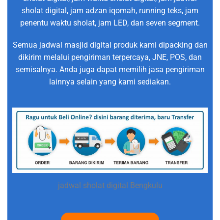
sholat digital, jam adzan iqomah, running teks, jam
penentu waktu sholat, jam LED, dan seven segment.
Semua jadwal masjid digital produk kami dipacking dan
dikirim melalui pengiriman terpercaya, JNE, POS, dan
semisalnya. Anda juga dapat memilih jasa pengiriman
lainnya selain yang kami sediakan.
jadwal sholat digital Bengkulu