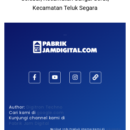
Kecamatan Teluk Segara
Maaf, waktu habis!
Author:
Digitron Techno
Cari kami di
google.com
Kunjungi channel kami di
Pabrik Jam Digital
Berikut Info Produk Utama Kami di
wikipedia