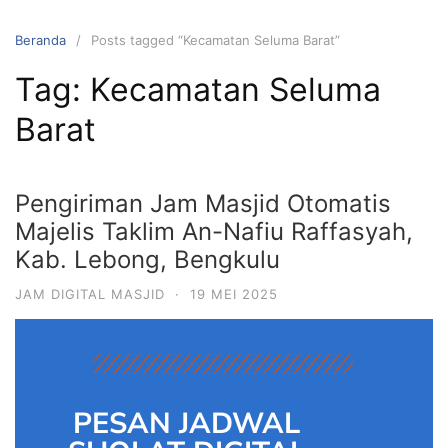
Beranda
Posts tagged “Kecamatan Seluma Barat”
Tag:
Kecamatan Seluma
Barat
Pengiriman Jam Masjid Otomatis
Majelis Taklim An-Nafiu Raffasyah,
Kab. Lebong, Bengkulu
JAM DIGITAL MASJID
·
19 MEI 2025
PESAN JADWAL