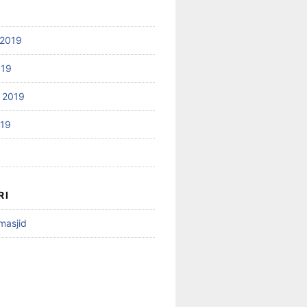
2019
019
 2019
019
RI
 masjid