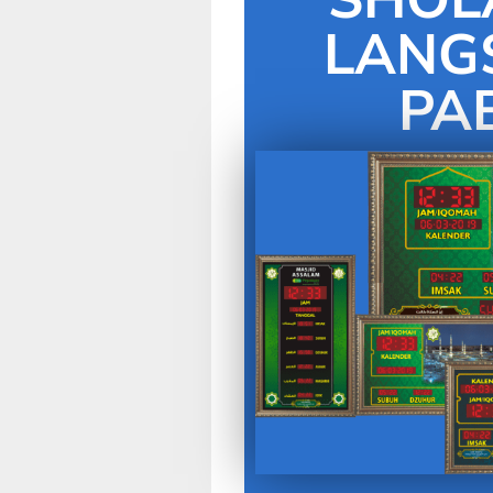
LANG
PA