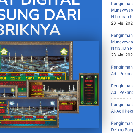
Pengiriman 
SUNG DARI
Munawwaro
Nitipuran R
BRIKNYA
23 Mei 20
Pengiriman
Munawwaro
Nitipuran R
23 Mei 20
Pengiriman 
Adli Pekan
Pengiriman 
Adli Pekan
Pengiriman 
Al-Adli Pek
Pengiriman
Dzikro Pon