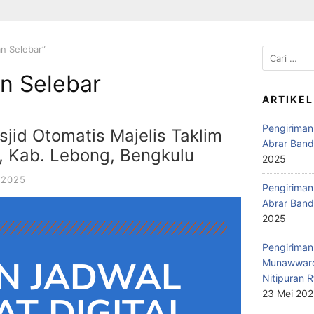
n Selebar”
n Selebar
ARTIKEL
Pengiriman
jid Otomatis Majelis Taklim
Abrar Band
, Kab. Lebong, Bengkulu
2025
 2025
Pengiriman 
Abrar Band
2025
Pengiriman 
N JADWAL
Munawwaro
Nitipuran R
23 Mei 20
T DIGITAL