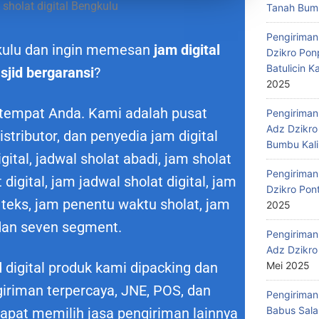
 sholat digital Bengkulu
Tanah Bumb
Pengiriman
gkulu dan ingin memesan
jam digital
Dzikro Pon
Batulicin 
sjid bergaransi
?
2025
 tempat Anda. Kami adalah pusat
Pengiriman
Adz Dzikro
istributor, dan penyedia jam digital
Bumbu Kali
gital, jadwal sholat abadi, jam sholat
Pengiriman
 digital, jam jadwal sholat digital, jam
Dzikro Pon
teks, jam penentu waktu sholat, jam
2025
dan seven segment.
Pengiriman
Adz Dzikro
Mei 2025
digital produk kami dipacking dan
giriman terpercaya, JNE, POS, dan
Pengiriman
Babus Sala
apat memilih jasa pengiriman lainnya