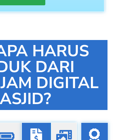
APA HARUS
DUK DARI
 JAM DIGITAL
ASJID?