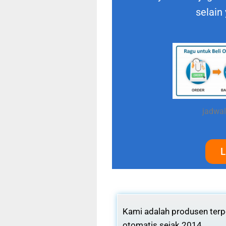
selain
jadwal
L
Kami adalah produsen terpe
otomatis sejak 2014.