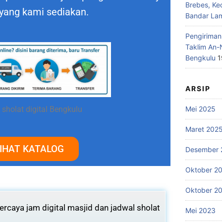
Brebes, Ke
 yang kami sediakan.
Bandar La
Pengiriman
Taklim An-
Bengkulu
1
ARSIP
Mei 2025
 sholat digital Bengkulu
Maret 202
IHAT KATALOG
Desember 
Oktober 2
Oktober 2
rcaya jam digital masjid dan jadwal sholat
Mei 2023