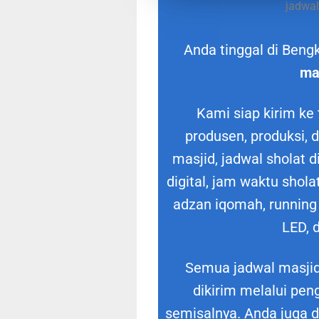
jadwal
Anda tinggal di Ben
ma
Kami siap kirim ke
produsen, produksi, d
masjid, jadwal sholat di
digital, jam waktu sholat
adzan iqomah, running 
LED, 
Semua jadwal masjid 
dikirim melalui pen
semisalnya. Anda juga d