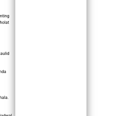
nting
holat
aulid
Anda
hala.
jadwal