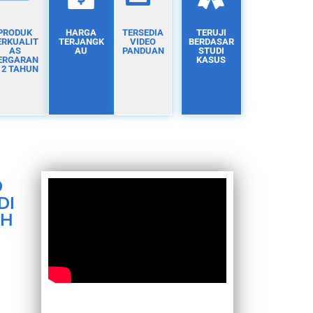
PRODUK
HARGA
TERSEDIA
TERUJI
ERKUALIT
TERJANGK
VIDEO
BERDASAR
AS
AU
PANDUAN
STUDI
ERGARAN
KASUS
I 2 TAHUN
D
DI
AH