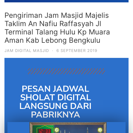
Pengiriman Jam Masjid Majelis
Taklim An Nafiu Raffasyah Jl
Terminal Talang Hulu Kp Muara
Aman Kab Lebong Bengkulu
JAM DIGITAL MASJID
·
6 SEPTEMBER 2019
PESAN JADWAL
SHOLAT DIGITAL
LANGSUNG DARI
PABRIKNYA