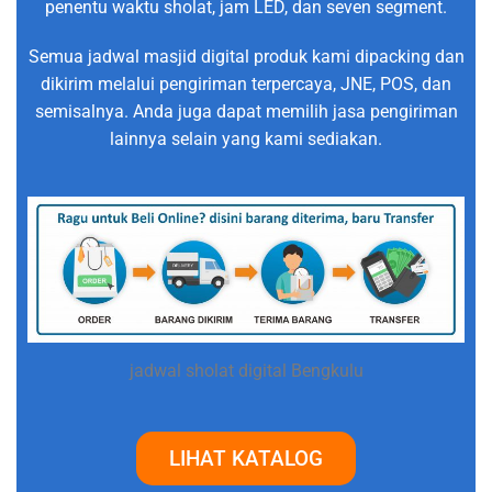
penentu waktu sholat, jam LED, dan seven segment.
Semua jadwal masjid digital produk kami dipacking dan
dikirim melalui pengiriman terpercaya, JNE, POS, dan
semisalnya. Anda juga dapat memilih jasa pengiriman
lainnya selain yang kami sediakan.
jadwal sholat digital Bengkulu
LIHAT KATALOG