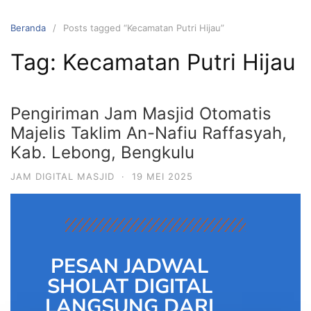
Beranda
Posts tagged “Kecamatan Putri Hijau”
Tag:
Kecamatan Putri Hijau
Pengiriman Jam Masjid Otomatis
Majelis Taklim An-Nafiu Raffasyah,
Kab. Lebong, Bengkulu
JAM DIGITAL MASJID
·
19 MEI 2025
PESAN JADWAL
SHOLAT DIGITAL
LANGSUNG DARI