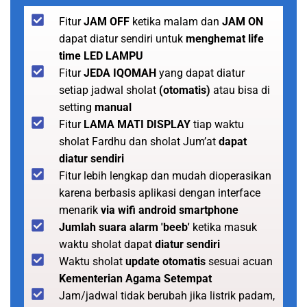
Fitur
JAM OFF
ketika malam dan
JAM ON
dapat diatur sendiri untuk
menghemat life
time LED LAMPU
Fitur
JEDA IQOMAH
yang dapat diatur
setiap jadwal sholat
(otomatis)
atau bisa di
setting
manual
Fitur
LAMA MATI DISPLAY
tiap waktu
sholat Fardhu dan sholat Jum’at
dapat
diatur sendiri
Fitur lebih lengkap dan mudah dioperasikan
karena berbasis aplikasi dengan interface
menarik
via wifi android smartphone
Jumlah suara alarm 'beeb'
ketika masuk
waktu sholat dapat
diatur sendiri
Waktu sholat
update otomatis
sesuai acuan
Kementerian Agama Setempat
Jam/jadwal tidak berubah jika listrik padam,