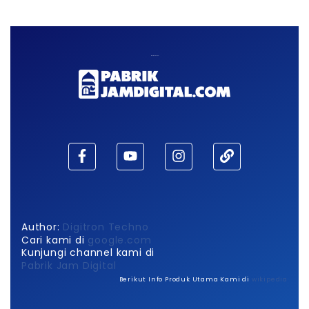
Maaf, waktu habis!
Author:
Digitron Techno
Cari kami di
google.com
Kunjungi channel kami di
Pabrik Jam Digital
Berikut Info Produk Utama Kami di
wikipedia