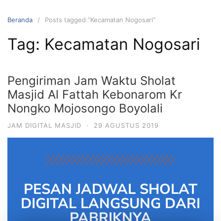
Beranda
Posts tagged “Kecamatan Nogosari”
Tag:
Kecamatan Nogosari
Pengiriman Jam Waktu Sholat
Masjid Al Fattah Kebonarom Kr
Nongko Mojosongo Boyolali
JAM DIGITAL MASJID
·
29 AGUSTUS 2019
PESAN JADWAL SHOLAT
DIGITAL LANGSUNG DARI
PABRIKNYA