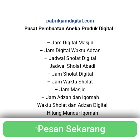
pabrikjamdigital.com
Pusat Pembuatan Aneka Produk Digital :
– Jam Digital Masjid
– Jam Digital Waktu Adzan
– Jadwal Sholat Digital
– Jadwal Sholat Abadi
– Jam Sholat Digital
– Jam Waktu Sholat
– Jam Masjid
– Jam Adzan dan iqomah
– Waktu Sholat dan Adzan Digital
– Hitung Mundur Iqomah
– Running Teks (Tulisan Berjalan)
Pesan Sekarang
Pesan Sekarang
Pesan Sekarang
Pesan Sekarang
Pesan Sekarang
Pesan Sekarang
– Papan Informasi Digital