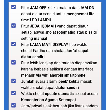
Fitur
JAM OFF
ketika malam dan
JAM ON
dapat diatur sendiri untuk
menghemat life
time LED LAMPU
Fitur
JEDA IQOMAH
yang dapat diatur
setiap jadwal sholat
(otomatis)
atau bisa di
setting
manual
Fitur
LAMA MATI DISPLAY
tiap waktu
sholat Fardhu dan sholat Jum’at
dapat
diatur sendiri
Fitur lebih lengkap dan mudah dioperasikan
karena berbasis aplikasi dengan interface
menarik
via wifi android smartphone
Jumlah suara alarm 'beeb'
ketika masuk
waktu sholat dapat
diatur sendiri
Waktu sholat
update otomatis
sesuai acuan
Kementerian Agama Setempat
Jam/jadwal tidak berubah jika listrik padam,