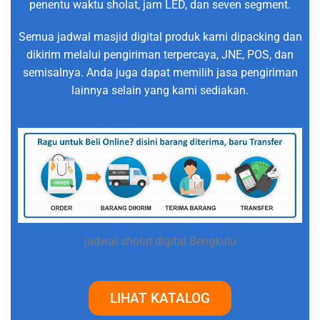
penentu waktu sholat, jam LED, dan seven segment.
Semua jadwal masjid digital produk kami dipacking dan
dikirim melalui pengiriman terpercaya, JNE, POS, dan
semisalnya. Anda juga dapat memilih jasa pengiriman
lainnya selain yang kami sediakan.
jadwal sholat digital Bengkulu
LIHAT KATALOG