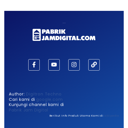
Maaf, waktu habis!
Author:
Digitron Techno
Cari kami di
google.com
Kunjungi channel kami di
Pabrik Jam Digital
Berikut Info Produk Utama Kami di
wikipedia