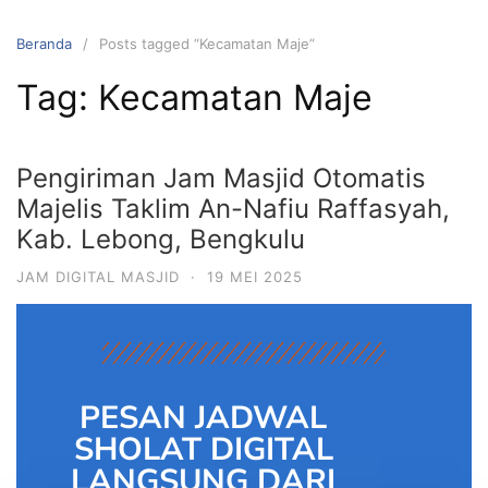
Beranda
Posts tagged “Kecamatan Maje”
Tag:
Kecamatan Maje
Pengiriman Jam Masjid Otomatis
Majelis Taklim An-Nafiu Raffasyah,
Kab. Lebong, Bengkulu
JAM DIGITAL MASJID
·
19 MEI 2025
PESAN JADWAL
SHOLAT DIGITAL
LANGSUNG DARI