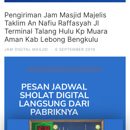
Pengiriman Jam Masjid Majelis
Taklim An Nafiu Raffasyah Jl
Terminal Talang Hulu Kp Muara
Aman Kab Lebong Bengkulu
JAM DIGITAL MASJID
·
6 SEPTEMBER 2019
PESAN JADWAL
SHOLAT DIGITAL
LANGSUNG DARI
PABRIKNYA