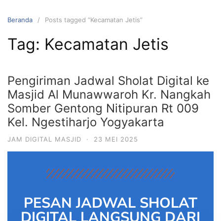
Beranda
Posts tagged “Kecamatan Jetis”
Tag:
Kecamatan Jetis
Pengiriman Jadwal Sholat Digital ke
Masjid Al Munawwaroh Kr. Nangkah
Somber Gentong Nitipuran Rt 009
Kel. Ngestiharjo Yogyakarta
JAM DIGITAL MASJID
·
23 MEI 2025
PESAN JADWAL SHOLAT
DIGITAL LANGSUNG DARI