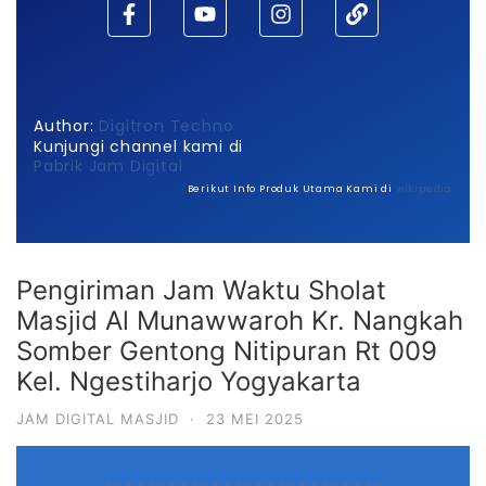
Author:
Digitron Techno
Kunjungi channel kami di
Pabrik Jam Digital
Berikut Info Produk Utama Kami di
wikipedia
Pengiriman Jam Waktu Sholat
Masjid Al Munawwaroh Kr. Nangkah
Somber Gentong Nitipuran Rt 009
Kel. Ngestiharjo Yogyakarta
JAM DIGITAL MASJID
·
23 MEI 2025