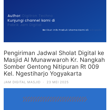
Author:
Digitron Techno
Kunjungi channel kami di
Pabrik Jam Digital
Berikut Info Produk Utama Kami di
wikipedia
Pengiriman Jadwal Sholat Digital ke
Masjid Al Munawwaroh Kr. Nangkah
Somber Gentong Nitipuran Rt 009
Kel. Ngestiharjo Yogyakarta
JAM DIGITAL MASJID
·
23 MEI 2025