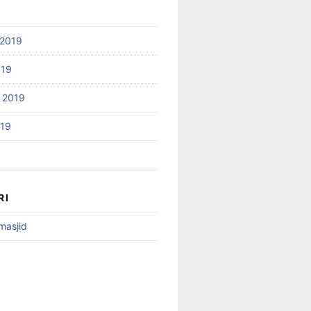
2019
019
 2019
019
RI
 masjid