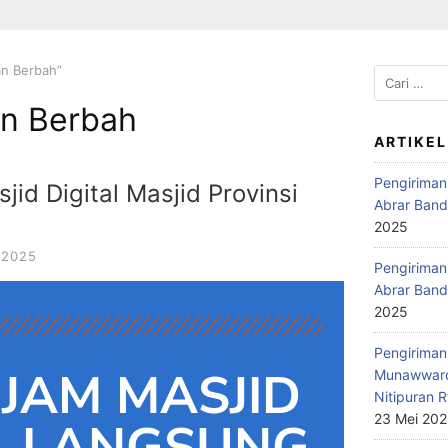
an Berbah”
n Berbah
ARTIKEL
Pengiriman
id Digital Masjid Provinsi
Abrar Band
2025
 2025
Pengiriman 
Abrar Band
2025
Pengiriman 
JAM MASJID
Munawwaro
Nitipuran R
23 Mei 20
L LANGSUNG