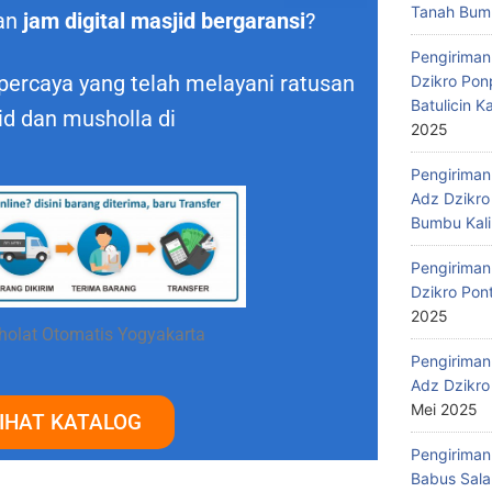
Tanah Bumb
an
jam digital masjid bergaransi
?
Pengiriman
percaya yang telah melayani ratusan
Dzikro Pon
Batulicin 
id dan musholla di
2025
Pengiriman
Adz Dzikro
Bumbu Kali
Pengiriman
Dzikro Pon
2025
holat Otomatis Yogyakarta
Pengiriman
Adz Dzikro
Mei 2025
IHAT KATALOG
Pengiriman
Babus Sala