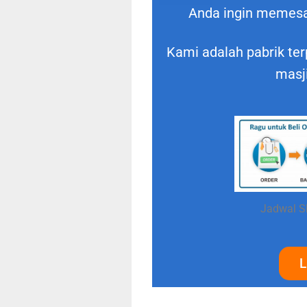
Anda ingin memes
Kami adalah pabrik ter
masj
Jadwal S
L