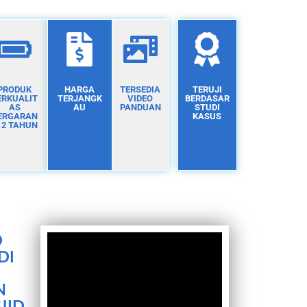
PRODUK
HARGA
TERSEDIA
TERUJI
ERKUALIT
TERJANGK
VIDEO
BERDASAR
AS
AU
PANDUAN
STUDI
ERGARAN
KASUS
I 2 TAHUN
D
DI
N
JID