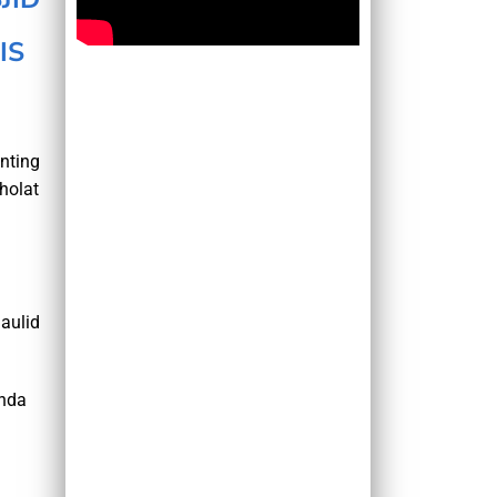
IS
nting
holat
aulid
Anda