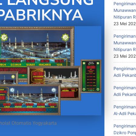
Pengiriman 
PABRIKNYA
Munawwaro
Nitipuran R
23 Mei 20
Pengiriman
Munawwaro
Nitipuran R
23 Mei 20
Pengiriman 
Adli Pekan
Pengiriman 
Adli Pekan
Pengiriman 
Al-Adli Pek
holat Otomatis Yogyakarta
Pengiriman
Dzikro Pon