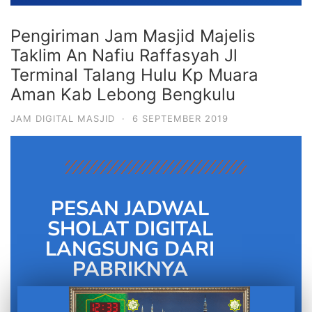
Pengiriman Jam Masjid Majelis
Taklim An Nafiu Raffasyah Jl
Terminal Talang Hulu Kp Muara
Aman Kab Lebong Bengkulu
JAM DIGITAL MASJID
·
6 SEPTEMBER 2019
PESAN JADWAL
SHOLAT DIGITAL
LANGSUNG DARI
PABRIKNYA