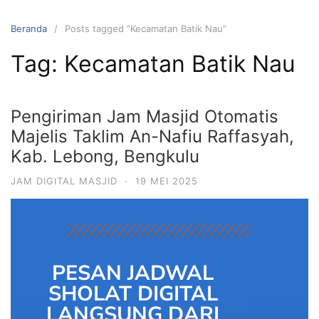
Beranda
Posts tagged “Kecamatan Batik Nau”
Tag:
Kecamatan Batik Nau
Pengiriman Jam Masjid Otomatis
Majelis Taklim An-Nafiu Raffasyah,
Kab. Lebong, Bengkulu
JAM DIGITAL MASJID
·
19 MEI 2025
PESAN JADWAL
SHOLAT DIGITAL
LANGSUNG DARI