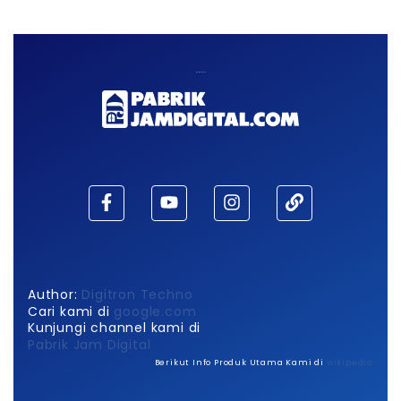
Maaf, waktu habis!
Author:
Digitron Techno
Cari kami di
google.com
Kunjungi channel kami di
Pabrik Jam Digital
Berikut Info Produk Utama Kami di
wikipedia