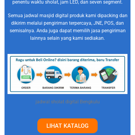
penentu waktu sholat, jam LED, dan seven segment.
Semua jadwal masjid digital produk kami dipacking dan
dikirim melalui pengiriman terpercaya, JNE, POS, dan
semisalnya. Anda juga dapat memilih jasa pengiriman
lainnya selain yang kami sediakan.
jadwal sholat digital Bengkulu
LIHAT KATALOG