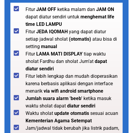
Fitur
JAM OFF
ketika malam dan
JAM ON
dapat diatur sendiri untuk
menghemat life
time LED LAMPU
Fitur
JEDA IQOMAH
yang dapat diatur
setiap jadwal sholat
(otomatis)
atau bisa di
setting
manual
Fitur
LAMA MATI DISPLAY
tiap waktu
sholat Fardhu dan sholat Jum’at
dapat
diatur sendiri
Fitur lebih lengkap dan mudah dioperasikan
karena berbasis aplikasi dengan interface
menarik
via wifi android smartphone
Jumlah suara alarm 'beeb'
ketika masuk
waktu sholat dapat
diatur sendiri
Waktu sholat
update otomatis
sesuai acuan
Kementerian Agama Setempat
Jam/jadwal tidak berubah jika listrik padam,