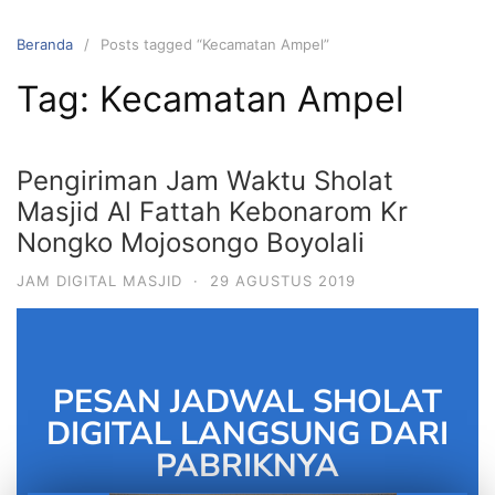
Beranda
Posts tagged “Kecamatan Ampel”
Tag:
Kecamatan Ampel
Pengiriman Jam Waktu Sholat
Masjid Al Fattah Kebonarom Kr
Nongko Mojosongo Boyolali
JAM DIGITAL MASJID
·
29 AGUSTUS 2019
PESAN JADWAL SHOLAT
DIGITAL LANGSUNG DARI
PABRIKNYA