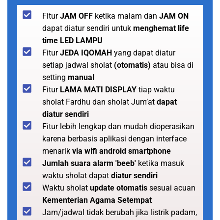
Fitur
JAM OFF
ketika malam dan
JAM ON
dapat diatur sendiri untuk
menghemat life
time LED LAMPU
Fitur
JEDA IQOMAH
yang dapat diatur
setiap jadwal sholat
(otomatis)
atau bisa di
setting
manual
Fitur
LAMA MATI DISPLAY
tiap waktu
sholat Fardhu dan sholat Jum’at
dapat
diatur sendiri
Fitur lebih lengkap dan mudah dioperasikan
karena berbasis aplikasi dengan interface
menarik
via wifi android smartphone
Jumlah suara alarm 'beeb'
ketika masuk
waktu sholat dapat
diatur sendiri
Waktu sholat
update otomatis
sesuai acuan
Kementerian Agama Setempat
Jam/jadwal tidak berubah jika listrik padam,