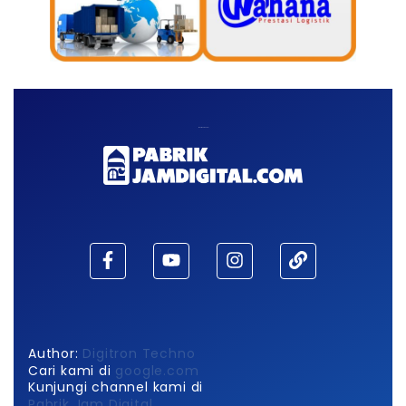
Maaf, waktu habis!
Author:
Digitron Techno
Cari kami di
google.com
Kunjungi channel kami di
Pabrik Jam Digital