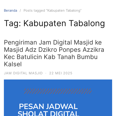
Beranda
Posts tagged “Kabupaten Tabalong”
Tag:
Kabupaten Tabalong
Pengiriman Jam Digital Masjid ke
Masjid Adz Dzikro Ponpes Azzikra
Kec Batulicin Kab Tanah Bumbu
Kalsel
JAM DIGITAL MASJID
·
22 MEI 2025
PESAN JADWAL
SHOLAT DIGITAL