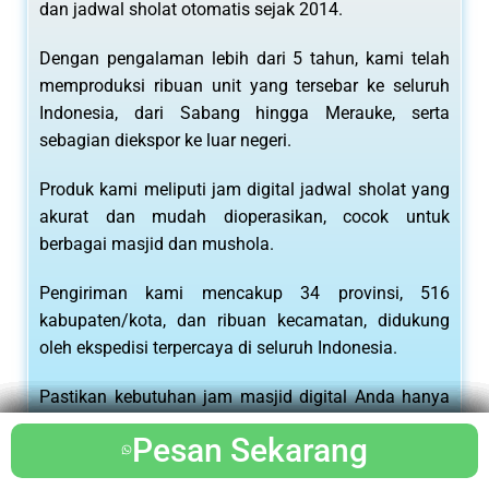
dan jadwal sholat otomatis sejak 2014.
Dengan pengalaman lebih dari 5 tahun, kami telah
memproduksi ribuan unit yang tersebar ke seluruh
Indonesia, dari Sabang hingga Merauke, serta
sebagian diekspor ke luar negeri.
Produk kami meliputi jam digital jadwal sholat yang
akurat dan mudah dioperasikan, cocok untuk
berbagai masjid dan mushola.
Pengiriman kami mencakup 34 provinsi, 516
kabupaten/kota, dan ribuan kecamatan, didukung
oleh ekspedisi terpercaya di seluruh Indonesia.
Pastikan kebutuhan jam masjid digital Anda hanya
dari kami untuk jaminan kualitas terbaik.
Pesan Sekarang
Pesan Sekarang
Pesan Sekarang
Pesan Sekarang
Pesan Sekarang
Pesan Sekarang
Pesan Sekarang
Pesan Sekarang
Pesan Sekarang
Pesan Sekarang