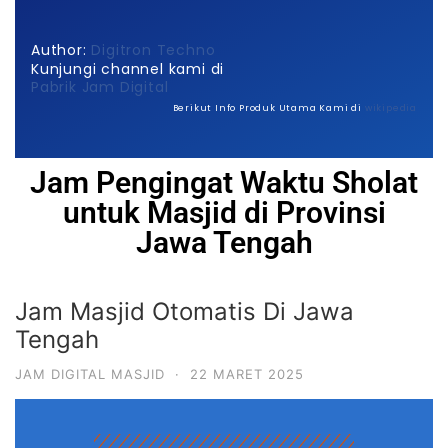
Author:
Digitron Techno
Kunjungi channel kami di
Pabrik Jam Digital
Berikut Info Produk Utama Kami di
wikipedia
Jam Pengingat Waktu Sholat
untuk Masjid di Provinsi
Jawa Tengah
Jam Masjid Otomatis Di Jawa
Tengah
JAM DIGITAL MASJID
·
22 MARET 2025