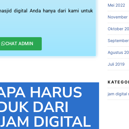
Mei 2022
asjid digital Anda hanya dari kami untuk
November 
Oktober 2
September
CHAT ADMIN
Agustus 2
Juli 2019
KATEGO
APA HARUS
jam digital
DUK DARI
 JAM DIGITAL