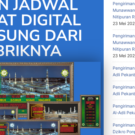
N JADWAL
Pengiriman 
Munawwaro
T DIGITAL
Nitipuran R
23 Mei 20
SUNG DARI
Pengiriman
Munawwaro
BRIKNYA
Nitipuran R
23 Mei 20
Pengiriman 
Adli Pekan
Pengiriman 
Adli Pekan
Pengiriman 
Al-Adli Pek
Pengiriman
Dzikro Pon