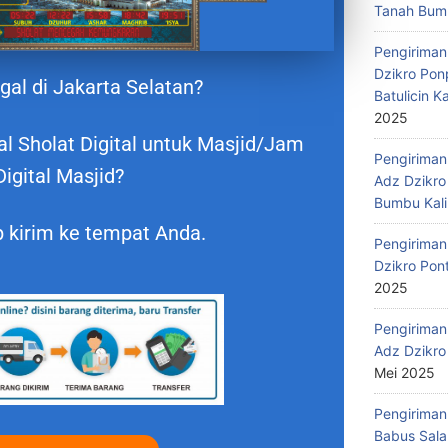
Tanah Bumb
Pengiriman
Dzikro Pon
gal di Jakarta Selatan?
Batulicin 
2025
 Sholat Digital untuk Masjid/Jam
Pengiriman
Digital Masjid?
Adz Dzikro
Bumbu Kali
 kirim ke tempat Anda.
Pengiriman
Dzikro Pon
2025
Pengiriman
Adz Dzikro
Mei 2025
Pengiriman
Babus Sala