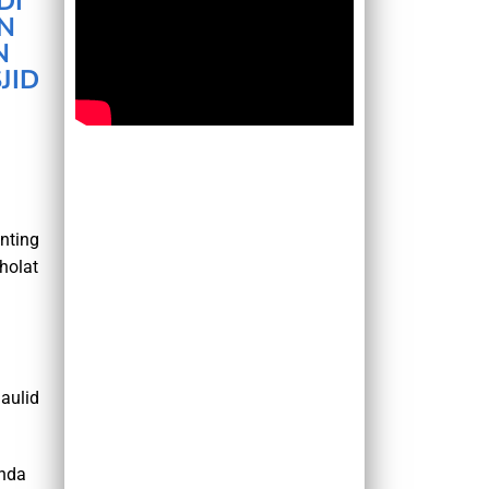
DI
N
N
JID
nting
holat
aulid
Anda