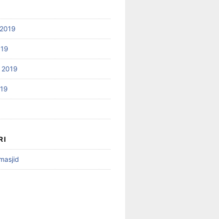
2019
019
 2019
019
RI
 masjid