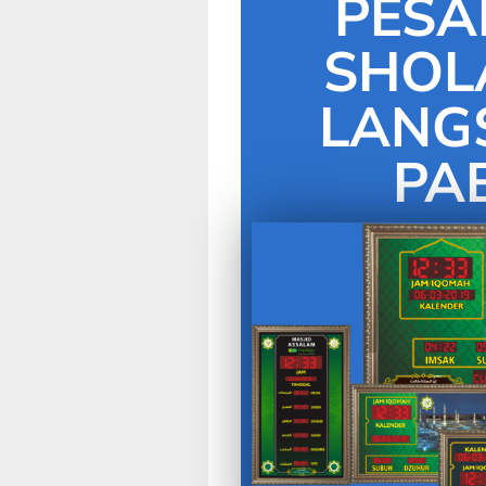
PESA
SHOLA
LANG
PA