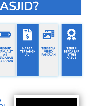
ASJID?
PRODUK
HARGA
TERSEDIA
TERUJI
ERKUALIT
TERJANGK
VIDEO
BERDASAR
AS
AU
PANDUAN
STUDI
ERGARAN
KASUS
I 2 TAHUN
D