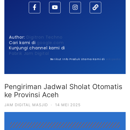
Author:
Digitron Techno
Cari kami di
google.com
Kunjungi channel kami di
Pabrik Jam Digital
Berikut Info Produk Utama Kami di
wikipedia
Pengiriman Jadwal Sholat Otomatis
ke Provinsi Aceh
JAM DIGITAL MASJID
·
14 MEI 2025