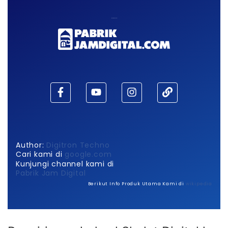
Maaf, waktu habis!
Author:
Digitron Techno
Cari kami di
google.com
Kunjungi channel kami di
Pabrik Jam Digital
Berikut Info Produk Utama Kami di
wikipedia