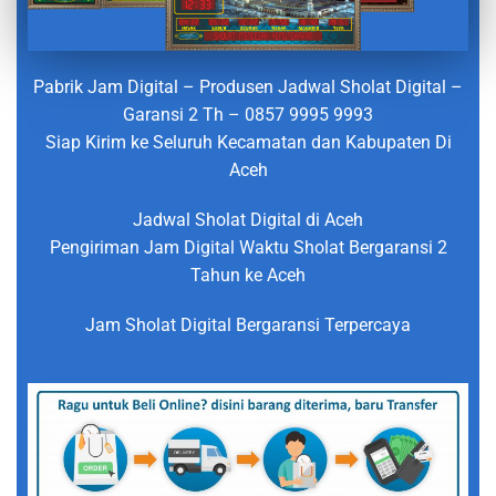
Pabrik Jam Digital – Produsen Jadwal Sholat Digital –
Garansi 2 Th – 0857 9995 9993
Siap Kirim ke Seluruh Kecamatan dan Kabupaten Di
Aceh
Jadwal Sholat Digital di Aceh
Pengiriman Jam Digital Waktu Sholat Bergaransi 2
Tahun ke Aceh
Jam Sholat Digital Bergaransi Terpercaya