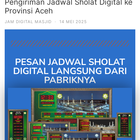
Pengiriman Jadwal Sholat Digital ke
Provinsi Aceh
JAM DIGITAL MASJID
·
14 MEI 2025
PESAN JADWAL SHOLAT
DIGITAL LANGSUNG DARI
PABRIKNYA