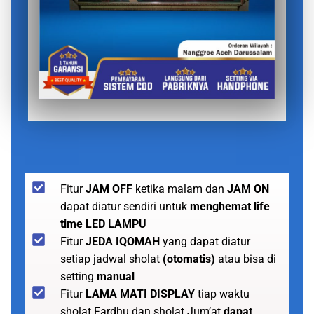
Fitur
JAM OFF
ketika malam dan
JAM ON
dapat diatur sendiri untuk
menghemat life
time LED LAMPU
Fitur
JEDA IQOMAH
yang dapat diatur
setiap jadwal sholat
(otomatis)
atau bisa di
setting
manual
Fitur
LAMA MATI DISPLAY
tiap waktu
sholat Fardhu dan sholat Jum’at
dapat