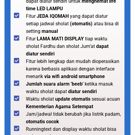
dapat diatur sendiri untuk
menghemat life
time LED LAMPU
Fitur
JEDA IQOMAH
yang dapat diatur
setiap jadwal sholat
(otomatis)
atau bisa di
setting
manual
Fitur
LAMA MATI DISPLAY
tiap waktu
sholat Fardhu dan sholat Jum’at
dapat
diatur sendiri
Fitur lebih lengkap dan mudah dioperasikan
karena berbasis aplikasi dengan interface
menarik
via wifi android smartphone
Jumlah suara alarm 'beeb'
ketika masuk
waktu sholat dapat
diatur sendiri
Waktu sholat
update otomatis
sesuai acuan
Kementerian Agama Setempat
Jam/jadwal tidak berubah jika listrik padam,
otomatis cocok
Runningtext dan display waktu sholat bisa