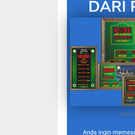
DARI 
Jam Di
Anda ingin memes