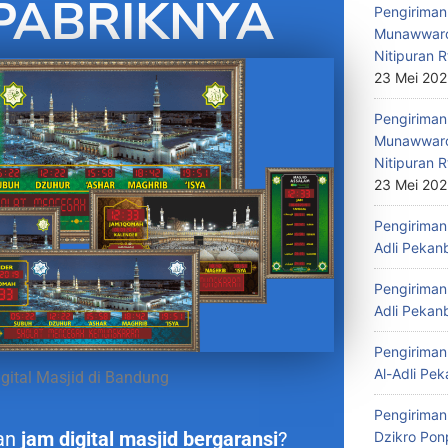
PABRIKNYA
Pengiriman 
Munawwaro
Nitipuran R
23 Mei 20
Pengiriman
Munawwaro
Nitipuran R
23 Mei 20
Pengiriman 
Adli Pekan
Pengiriman 
Adli Pekan
Pengiriman 
Al-Adli Pek
gital Masjid di Bandung
Pengiriman
an
jam digital masjid bergaransi
?
Dzikro Pon