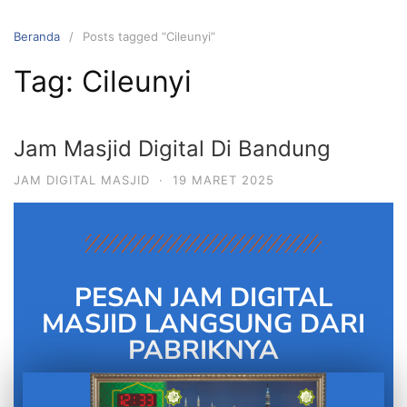
Beranda
Posts tagged “Cileunyi”
Tag:
Cileunyi
Jam Masjid Digital Di Bandung
JAM DIGITAL MASJID
·
19 MARET 2025
PESAN JAM DIGITAL
MASJID LANGSUNG DARI
PABRIKNYA