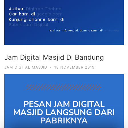
Author:
Digitron Techno
Cari kami di
google.com
Kunjungi channel kami di
Pabrik Jam Digital
Berikut Info Produk Utama Kami di
wikipedia
Jam Digital Masjid Di Bandung
JAM DIGITAL MASJID
·
18 NOVEMBER 2019
PESAN JAM DIGITAL
MASJID LANGSUNG DARI
PABRIKNYA