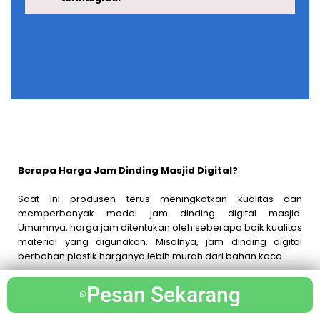
Berapa Harga Jam Dinding Masjid Digital?
Saat ini produsen terus meningkatkan kualitas dan
memperbanyak model jam dinding digital masjid.
Umumnya, harga jam ditentukan oleh seberapa baik kualitas
material yang digunakan. Misalnya, jam dinding digital
berbahan plastik harganya lebih murah dari bahan kaca.
Begitu pun jam dinding digital berbahan kaca yang
Pesan Sekarang
Pesan Sekarang
Pesan Sekarang
harganya lebih ekonomis dibandingkan jam digital arcylik.
Namun, tentunya material ini jauh lebih awet daripada