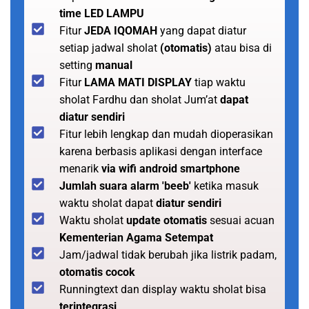
time LED LAMPU
Fitur
JEDA IQOMAH
yang dapat diatur
setiap jadwal sholat
(otomatis)
atau bisa di
setting
manual
Fitur
LAMA MATI DISPLAY
tiap waktu
sholat Fardhu dan sholat Jum’at
dapat
diatur sendiri
Fitur lebih lengkap dan mudah dioperasikan
karena berbasis aplikasi dengan interface
menarik
via wifi android smartphone
Jumlah suara alarm 'beeb'
ketika masuk
waktu sholat dapat
diatur sendiri
Waktu sholat
update otomatis
sesuai acuan
Kementerian Agama Setempat
Jam/jadwal tidak berubah jika listrik padam,
otomatis cocok
Runningtext dan display waktu sholat bisa
terintegrasi