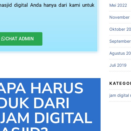
asjid digital Anda hanya dari kami untuk
Mei 2022
November 
Oktober 2
CHAT ADMIN
September
Agustus 2
Juli 2019
APA HARUS
KATEGO
jam digital
DUK DARI
 JAM DIGITAL