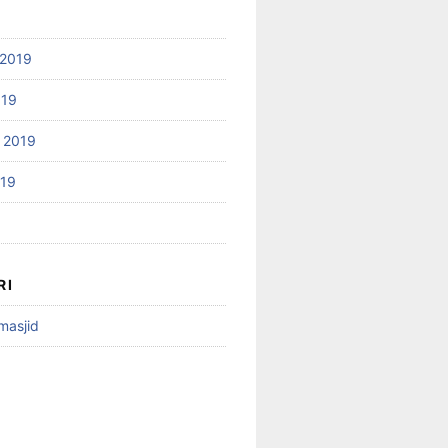
2019
019
 2019
019
RI
 masjid