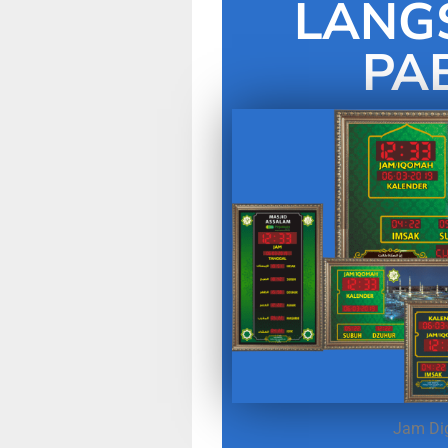
LANG
PA
Jam Dig