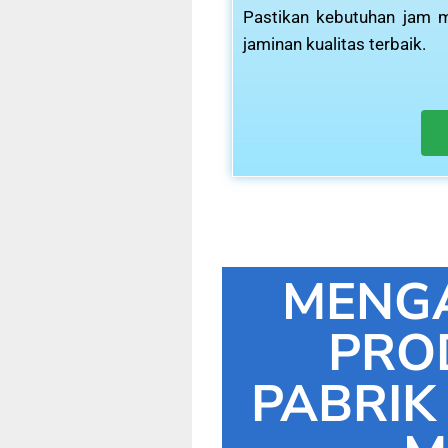
Pastikan kebutuhan jam m
jaminan kualitas terbaik.
MENG
PRO
PABRIK