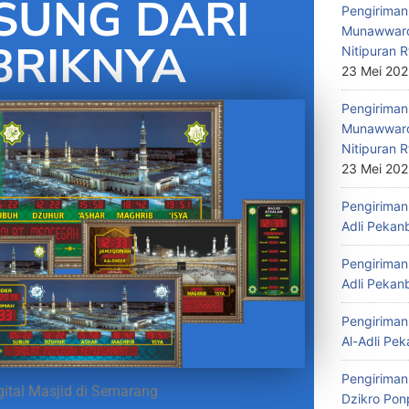
SUNG DARI
Pengiriman 
Munawwaro
BRIKNYA
Nitipuran R
23 Mei 20
Pengiriman
Munawwaro
Nitipuran R
23 Mei 20
Pengiriman 
Adli Pekan
Pengiriman 
Adli Pekan
Pengiriman 
Al-Adli Pek
Pengiriman
ital Masjid di Semarang
Dzikro Pon