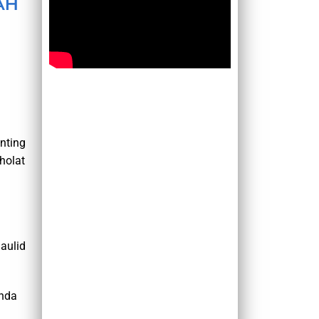
AH
nting
holat
aulid
Anda