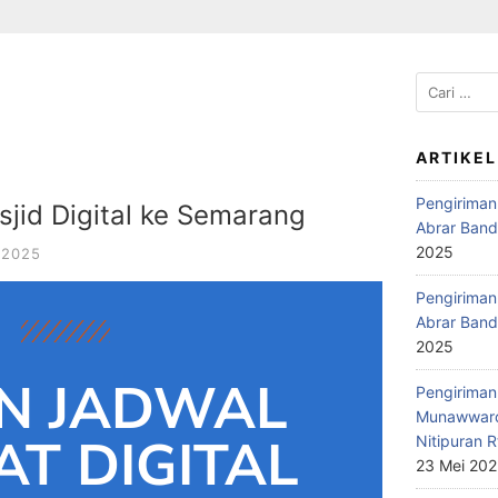
ARTIKEL
Pengiriman
jid Digital ke Semarang
Abrar Band
2025
 2025
Pengiriman 
Abrar Band
2025
N JADWAL
Pengiriman 
Munawwaro
T DIGITAL
Nitipuran R
23 Mei 20