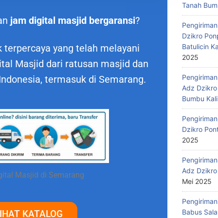
Tanah Bumb
an
jam digital masjid bergaransi
?
Pengiriman
Dzikro Pon
Batulicin 
 terpercaya yang telah melayani
2025
al Masjid dari ratusan masjid dan
Pengiriman
 Indonesia, termasuk di Semarang.
Adz Dzikro
Bumbu Kali
Pengiriman
Dzikro Pon
2025
Pengiriman
Adz Dzikro
ital Masjid di Semarang
Mei 2025
Pengiriman
Babus Sala
IHAT KATALOG