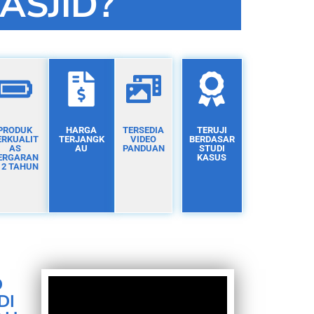
ASJID?
PRODUK
HARGA
TERSEDIA
TERUJI
ERKUALIT
TERJANGK
VIDEO
BERDASAR
AS
AU
PANDUAN
STUDI
ERGARAN
KASUS
I 2 TAHUN
D
DI