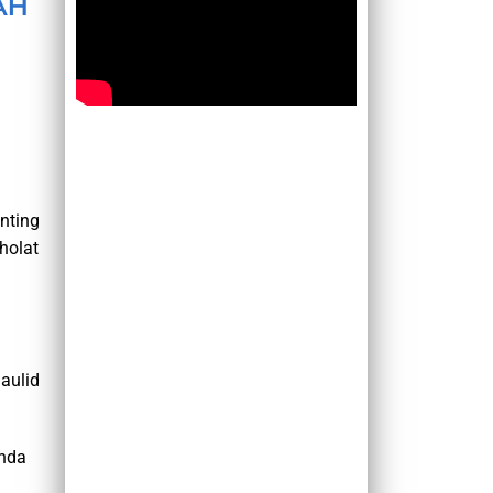
AH
nting
holat
aulid
Anda