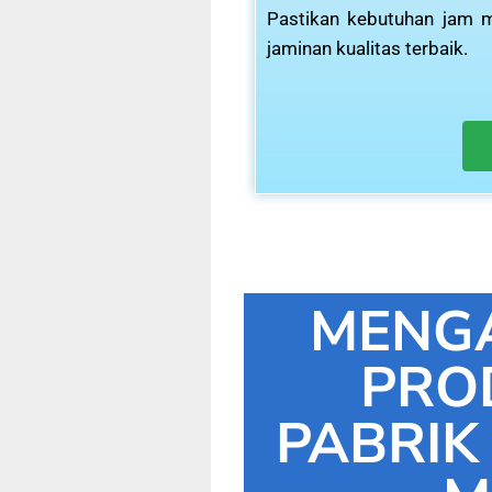
Pastikan kebutuhan jam m
jaminan kualitas terbaik.
MENG
PRO
PABRIK