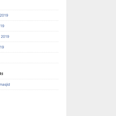
2019
019
 2019
019
RI
 masjid