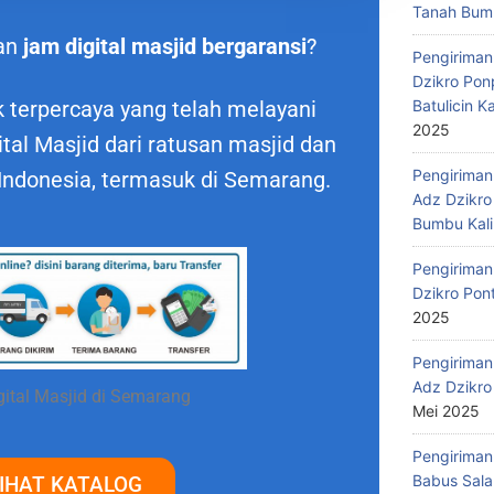
Tanah Bumb
an
jam digital masjid bergaransi
?
Pengiriman
Dzikro Pon
Batulicin 
 terpercaya yang telah melayani
2025
al Masjid dari ratusan masjid dan
Pengiriman
 Indonesia, termasuk di Semarang.
Adz Dzikro
Bumbu Kali
Pengiriman
Dzikro Pon
2025
Pengiriman
Adz Dzikro
ital Masjid di Semarang
Mei 2025
Pengiriman
Babus Sala
IHAT KATALOG