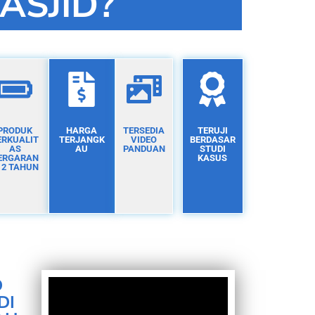
ASJID?
PRODUK
HARGA
TERSEDIA
TERUJI
ERKUALIT
TERJANGK
VIDEO
BERDASAR
AS
AU
PANDUAN
STUDI
ERGARAN
KASUS
I 2 TAHUN
D
DI