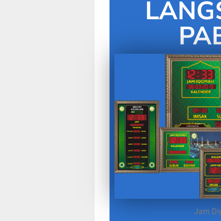
LANG
PA
Jam Dig