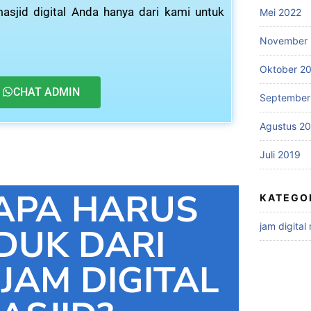
asjid digital Anda hanya dari kami untuk
Mei 2022
November 
Oktober 2
CHAT ADMIN
September
Agustus 2
Juli 2019
APA HARUS
KATEGO
jam digital
DUK DARI
 JAM DIGITAL