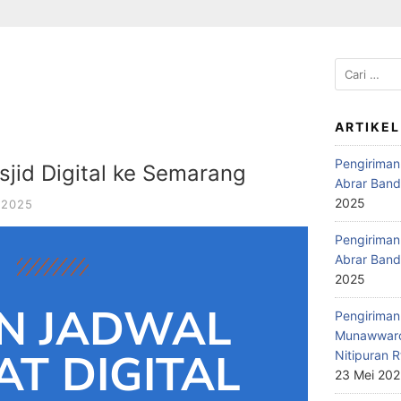
ARTIKEL
Pengiriman
jid Digital ke Semarang
Abrar Band
2025
 2025
Pengiriman 
Abrar Band
2025
N JADWAL
Pengiriman 
Munawwaro
T DIGITAL
Nitipuran R
23 Mei 20