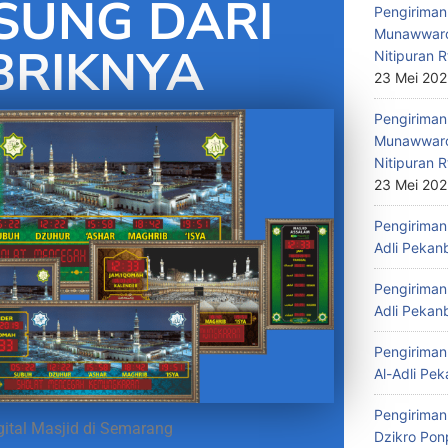
SUNG DARI
Pengiriman 
Munawwaro
BRIKNYA
Nitipuran R
23 Mei 20
Pengiriman
Munawwaro
Nitipuran R
23 Mei 20
Pengiriman 
Adli Pekan
Pengiriman 
Adli Pekan
Pengiriman 
Al-Adli Pek
Pengiriman
ital Masjid di Semarang
Dzikro Pon