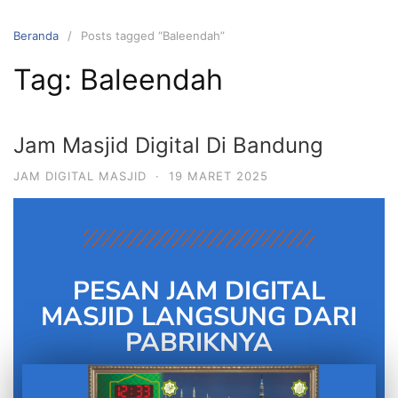
Beranda
Posts tagged “Baleendah”
Tag:
Baleendah
Jam Masjid Digital Di Bandung
JAM DIGITAL MASJID
·
19 MARET 2025
PESAN JAM DIGITAL
MASJID LANGSUNG DARI
PABRIKNYA