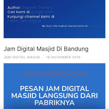
Author:
Digitron Techno
Cari kami di
google.com
Kunjungi channel kami di
Pabrik Jam Digital
Berikut Info Produk Utama Kami di
wikipedia
Jam Digital Masjid Di Bandung
JAM DIGITAL MASJID
·
18 NOVEMBER 2019
PESAN JAM DIGITAL
MASJID LANGSUNG DARI
PABRIKNYA