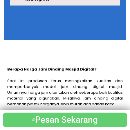
Berapa Harga Jam Dinding Masjid Digital?
Saat ini produsen terus meningkatkan kualitas dan
memperbanyak model jam dinding digital masjid.
Umumnya, harga jam ditentukan oleh seberapa baik kualitas
material yang digunakan. Misalnya, jam dinding digital
berbahan plastik harganya lebih murah dari bahan kaca.
Begitu pun jam dinding digital berbahan kaca yang
Pesan Sekarang
Pesan Sekarang
Pesan Sekarang
harganya lebih ekonomis dibandingkan jam digital arcylik.
Namun, tentunya material ini jauh lebih awet daripada