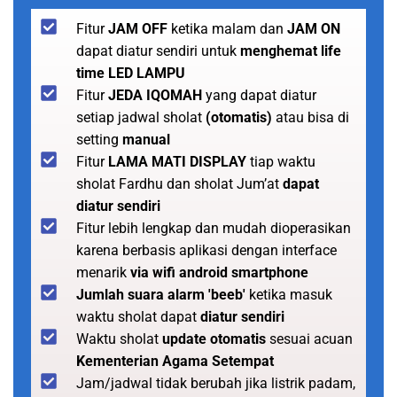
Fitur
JAM OFF
ketika malam dan
JAM ON
dapat diatur sendiri untuk
menghemat life
time LED LAMPU
Fitur
JEDA IQOMAH
yang dapat diatur
setiap jadwal sholat
(otomatis)
atau bisa di
setting
manual
Fitur
LAMA MATI DISPLAY
tiap waktu
sholat Fardhu dan sholat Jum’at
dapat
diatur sendiri
Fitur lebih lengkap dan mudah dioperasikan
karena berbasis aplikasi dengan interface
menarik
via wifi android smartphone
Jumlah suara alarm 'beeb'
ketika masuk
waktu sholat dapat
diatur sendiri
Waktu sholat
update otomatis
sesuai acuan
Kementerian Agama Setempat
Jam/jadwal tidak berubah jika listrik padam,