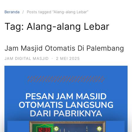
Beranda
Posts tagged “Alang-alang Lebar”
Tag:
Alang-alang Lebar
Jam Masjid Otomatis Di Palembang
JAM DIGITAL MASJID
·
2 MEI 2025
PESAN JAM MASJID
OTOMATIS LANGSUNG
DARI PABRIKNYA