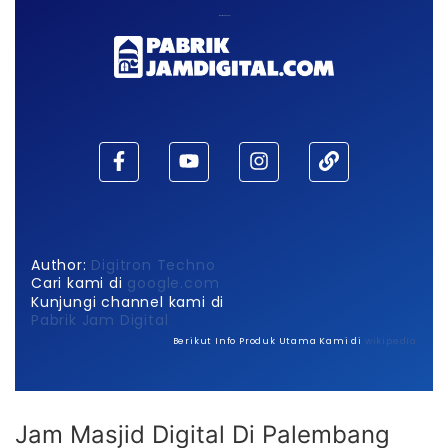
Maaf, waktu habis!
Author:
Digitron Techno
Cari kami di
google.com
Kunjungi channel kami di
Pabrik Jam Digital
Berikut Info Produk Utama Kami di
wikipedia
Jam Masjid Digital Di Palembang