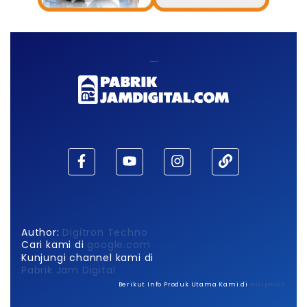
Maaf, waktu habis!
Author:
Digitron Techno
Cari kami di
google.com
Kunjungi channel kami di
Pabrik Jam Digital
Berikut Info Produk Utama Kami di
wikipedia