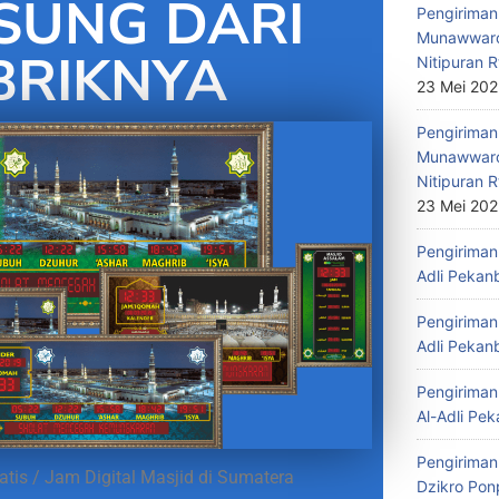
SUNG DARI
Pengiriman 
Munawwaro
BRIKNYA
Nitipuran R
23 Mei 20
Pengiriman
Munawwaro
Nitipuran R
23 Mei 20
Pengiriman 
Adli Pekan
Pengiriman 
Adli Pekan
Pengiriman 
Al-Adli Pek
Pengiriman
tis / Jam Digital Masjid di Sumatera
Dzikro Pon