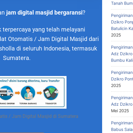
Tanah Bumb
an
jam digital masjid bergaransi
?
Pengiriman
Dzikro Pon
Batulicin 
 terpercaya yang telah melayani
2025
t Otomatis / Jam Digital Masjid dari
Pengiriman
holla di seluruh Indonesia, termasuk
Adz Dzikro
Sumatera.
Bumbu Kali
Pengiriman
Dzikro Pon
2025
Pengiriman
Adz Dzikro
Mei 2025
tis / Jam Digital Masjid di Sumatera
Pengiriman
Babus Sala