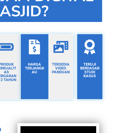
ASJID?
PRODUK
HARGA
TERSEDIA
TERUJI
ERKUALIT
TERJANGK
VIDEO
BERDASAR
AS
AU
PANDUAN
STUDI
ERGARAN
KASUS
I 2 TAHUN
D