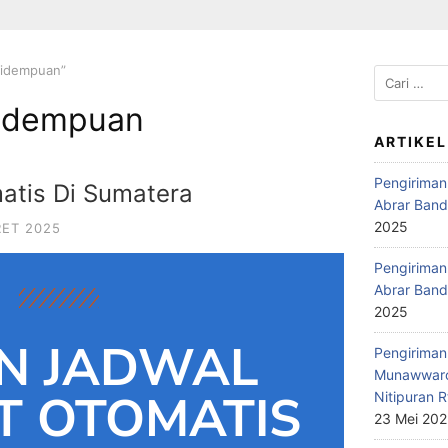
Sidempuan”
idempuan
ARTIKEL
Pengiriman
atis Di Sumatera
Abrar Band
2025
RET 2025
Pengiriman 
Abrar Band
2025
N JADWAL
Pengiriman 
Munawwaro
T OTOMATIS
Nitipuran R
23 Mei 20