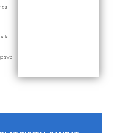
Anda
hala.
jadwal