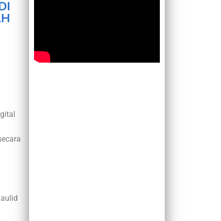
DI
AH
gital
secara
aulid