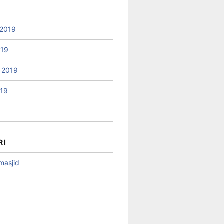
2019
019
 2019
019
RI
 masjid