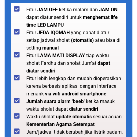
Fitur
JAM OFF
ketika malam dan
JAM ON
dapat diatur sendiri untuk
menghemat life
time LED LAMPU
Fitur
JEDA IQOMAH
yang dapat diatur
setiap jadwal sholat
(otomatis)
atau bisa di
setting
manual
Fitur
LAMA MATI DISPLAY
tiap waktu
sholat Fardhu dan sholat Jum’at
dapat
diatur sendiri
Fitur lebih lengkap dan mudah dioperasikan
karena berbasis aplikasi dengan interface
menarik
via wifi android smartphone
Jumlah suara alarm 'beeb'
ketika masuk
waktu sholat dapat
diatur sendiri
Waktu sholat
update otomatis
sesuai acuan
Kementerian Agama Setempat
Jam/jadwal tidak berubah jika listrik padam,