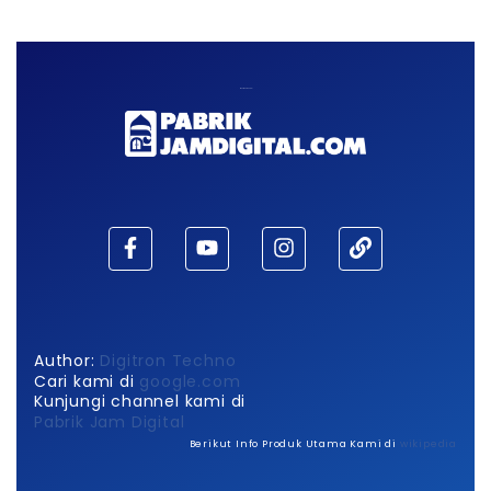
Maaf, waktu habis!
Author:
Digitron Techno
Cari kami di
google.com
Kunjungi channel kami di
Pabrik Jam Digital
Berikut Info Produk Utama Kami di
wikipedia