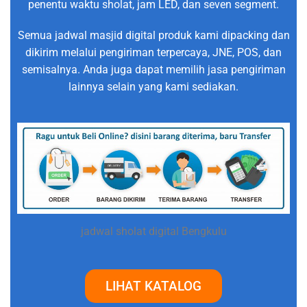
penentu waktu sholat, jam LED, dan seven segment.
Semua jadwal masjid digital produk kami dipacking dan
dikirim melalui pengiriman terpercaya, JNE, POS, dan
semisalnya. Anda juga dapat memilih jasa pengiriman
lainnya selain yang kami sediakan.
jadwal sholat digital Bengkulu
LIHAT KATALOG