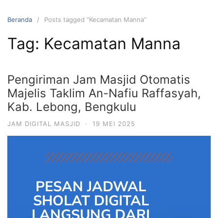
Beranda
Posts tagged “Kecamatan Manna”
Tag:
Kecamatan Manna
Pengiriman Jam Masjid Otomatis
Majelis Taklim An-Nafiu Raffasyah,
Kab. Lebong, Bengkulu
JAM DIGITAL MASJID
·
19 MEI 2025
PESAN JADWAL
SHOLAT DIGITAL
LANGSUNG DARI