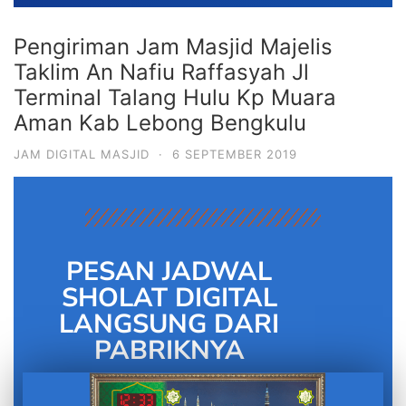
Pengiriman Jam Masjid Majelis
Taklim An Nafiu Raffasyah Jl
Terminal Talang Hulu Kp Muara
Aman Kab Lebong Bengkulu
JAM DIGITAL MASJID
·
6 SEPTEMBER 2019
PESAN JADWAL
SHOLAT DIGITAL
LANGSUNG DARI
PABRIKNYA