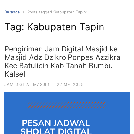
Beranda
Posts tagged “Kabupaten Tapin”
Tag:
Kabupaten Tapin
Pengiriman Jam Digital Masjid ke
Masjid Adz Dzikro Ponpes Azzikra
Kec Batulicin Kab Tanah Bumbu
Kalsel
JAM DIGITAL MASJID
·
22 MEI 2025
PESAN JADWAL
SHOLAT DIGITAL