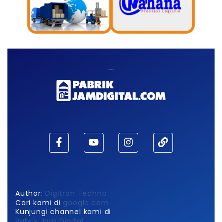
Maaf, waktu habis!
Author:
Digitron Techno
Cari kami di
google.com
Kunjungi channel kami di
Pabrik Jam Digital