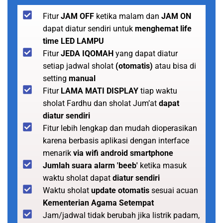
Fitur
JAM OFF
ketika malam dan
JAM ON
dapat diatur sendiri untuk
menghemat life
time LED LAMPU
Fitur
JEDA IQOMAH
yang dapat diatur
setiap jadwal sholat
(otomatis)
atau bisa di
setting
manual
Fitur
LAMA MATI DISPLAY
tiap waktu
sholat Fardhu dan sholat Jum’at
dapat
diatur sendiri
Fitur lebih lengkap dan mudah dioperasikan
karena berbasis aplikasi dengan interface
menarik
via wifi android smartphone
Jumlah suara alarm 'beeb'
ketika masuk
waktu sholat dapat
diatur sendiri
Waktu sholat
update otomatis
sesuai acuan
Kementerian Agama Setempat
Jam/jadwal tidak berubah jika listrik padam,