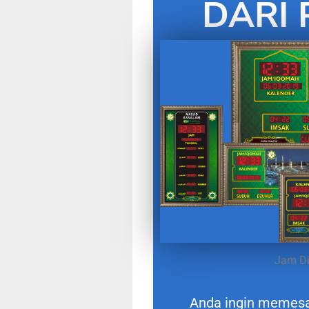
DARI 
Jam Di
Anda ingin memes