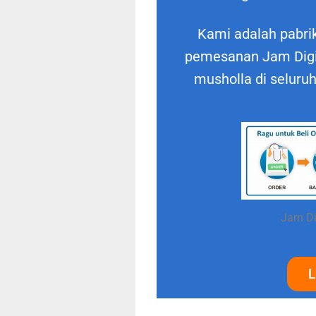
Kami adalah pabrik
pemesanan Jam Digit
musholla di seluru
Jam Di
L