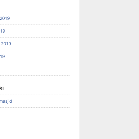
2019
019
 2019
019
RI
 masjid