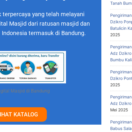
Tanah Bumb
 terpercaya yang telah melayani
Pengiriman
Dzikro Pon
al Masjid dari ratusan masjid dan
Batulicin 
h Indonesia termasuk di Bandung.
2025
Pengiriman
Adz Dzikro
Bumbu Kali
Pengiriman
Dzikro Pon
2025
gital Masjid di Bandung
Pengiriman
Adz Dzikro
Mei 2025
IHAT KATALOG
Pengiriman
Babus Sala