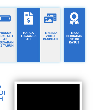
PRODUK
HARGA
TERSEDIA
TERUJI
ERKUALIT
TERJANGK
VIDEO
BERDASAR
AS
AU
PANDUAN
STUDI
ERGARAN
KASUS
I 2 TAHUN
D
DI
H