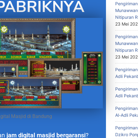
PABRIKNYA
Pengiriman 
Munawwaro
Nitipuran R
23 Mei 20
Pengiriman
Munawwaro
Nitipuran R
23 Mei 20
Pengiriman 
Adli Pekan
Pengiriman 
Adli Pekan
Pengiriman 
Al-Adli Pek
gital Masjid di Bandung
Pengiriman
an
jam digital masjid bergaransi
?
Dzikro Pon