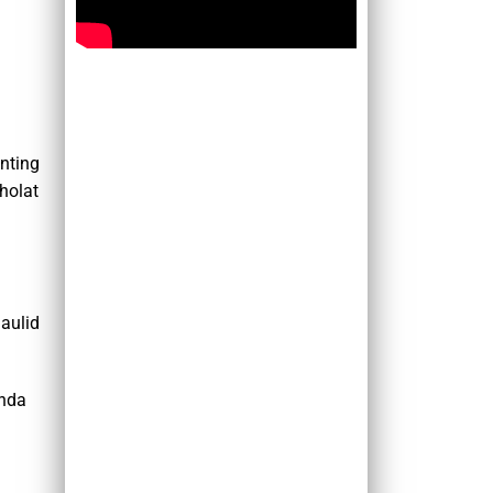
nting
holat
aulid
Anda