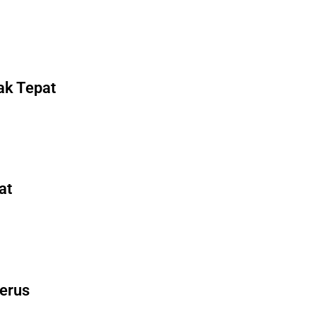
ak Tepat
at
Terus