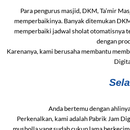
Para pengurus masjid, DKM, Ta’mir Mas
memperbaikinya. Banyak ditemukan DKM ya
memperbaiki jadwal sholat otomatisnya t
dengan pro
Karenanya, kami berusaha membantu member
Digit
Sel
Anda bertemu dengan ahlinya
Perkenalkan, kami adalah Pabrik Jam Dig
musholla yang sudah cukup lama berkecim