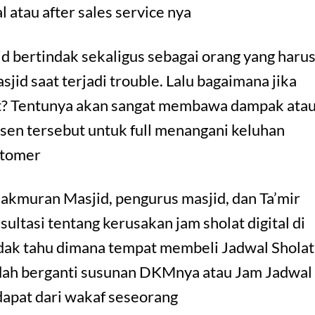
 atau after sales service nya
 bertindak sekaligus sebagai orang yang haru
id saat terjadi trouble. Lalu bagaimana jika
at? Tentunya akan sangat membawa dampak ata
usen tersebut untuk full menangani keluhan
stomer
kmuran Masjid, pengurus masjid, dan Ta’mir
ltasi tentang kerusakan jam sholat digital di
idak tahu dimana tempat membeli Jadwal Sholat
udah berganti susunan DKMnya atau Jam Jadwal
idapat dari wakaf seseorang