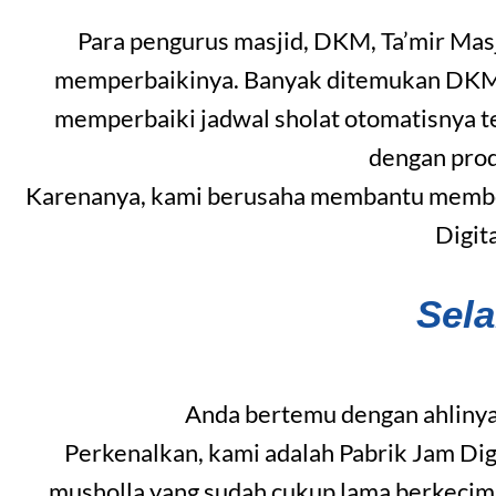
Para pengurus masjid, DKM, Ta’mir Mas
memperbaikinya. Banyak ditemukan DKM ya
memperbaiki jadwal sholat otomatisnya t
dengan pro
Karenanya, kami berusaha membantu member
Digit
Sel
Anda bertemu dengan ahlinya
Perkenalkan, kami adalah Pabrik Jam Dig
musholla yang sudah cukup lama berkecim