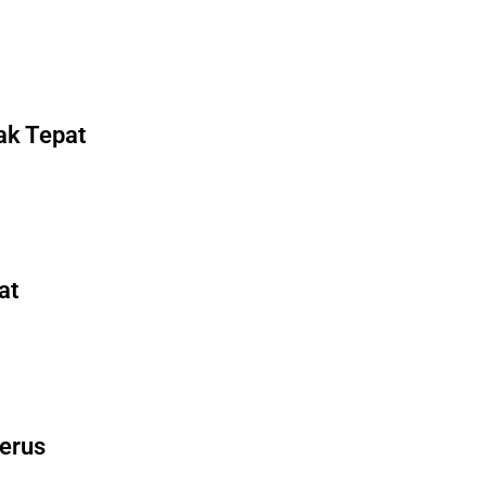
ak Tepat
at
Terus