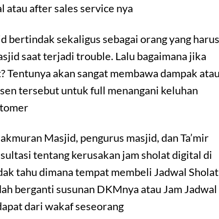
 atau after sales service nya
 bertindak sekaligus sebagai orang yang haru
id saat terjadi trouble. Lalu bagaimana jika
at? Tentunya akan sangat membawa dampak ata
usen tersebut untuk full menangani keluhan
stomer
kmuran Masjid, pengurus masjid, dan Ta’mir
ltasi tentang kerusakan jam sholat digital di
idak tahu dimana tempat membeli Jadwal Sholat
udah berganti susunan DKMnya atau Jam Jadwal
idapat dari wakaf seseorang