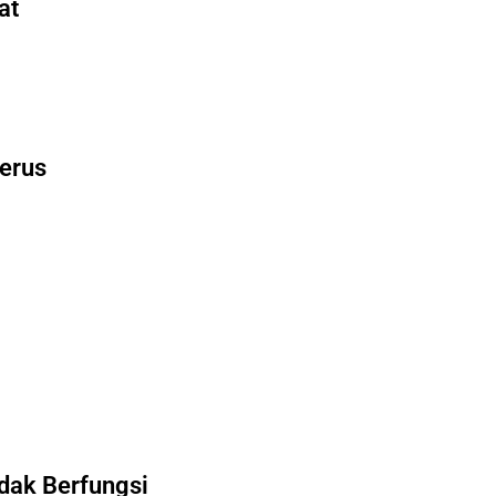
at
Terus
dak Berfungsi