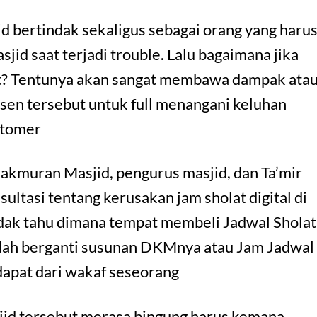
 bertindak sekaligus sebagai orang yang haru
id saat terjadi trouble. Lalu bagaimana jika
at? Tentunya akan sangat membawa dampak ata
usen tersebut untuk full menangani keluhan
stomer
kmuran Masjid, pengurus masjid, dan Ta’mir
ltasi tentang kerusakan jam sholat digital di
idak tahu dimana tempat membeli Jadwal Sholat
udah berganti susunan DKMnya atau Jam Jadwal
idapat dari wakaf seseorang
jid tersebut merasa bingung harus kemana