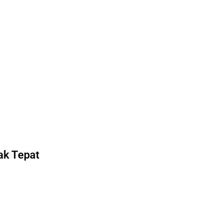
l
ak Tepat