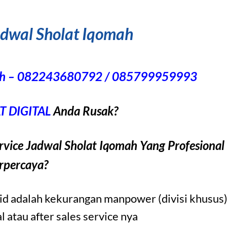
adwal Sholat Iqomah
omah – 082243680792 / 085799959993
 DIGITAL
Anda Rusak?
vice Jadwal Sholat Iqomah Yang Profesional
rpercaya?
jid adalah kekurangan manpower (divisi khusus
 atau after sales service nya