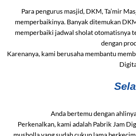
Para pengurus masjid, DKM, Ta’mir Mas
memperbaikinya. Banyak ditemukan DKM ya
memperbaiki jadwal sholat otomatisnya t
dengan pro
Karenanya, kami berusaha membantu member
Digit
Sel
Anda bertemu dengan ahlinya
Perkenalkan, kami adalah Pabrik Jam Dig
musholla yang sudah cukup lama berkecim