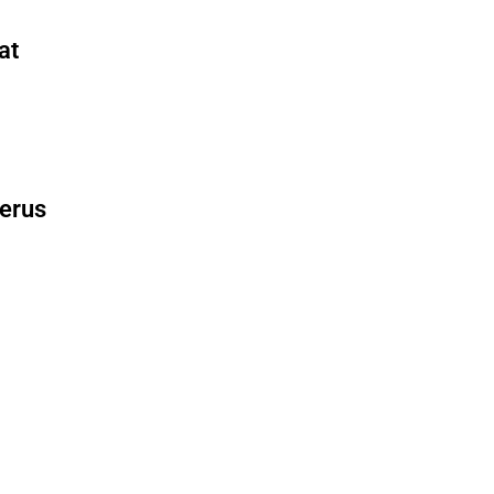
at
Terus