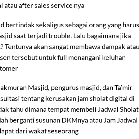
 atau after sales service nya
 bertindak sekaligus sebagai orang yang haru
id saat terjadi trouble. Lalu bagaimana jika
at? Tentunya akan sangat membawa dampak ata
usen tersebut untuk full menangani keluhan
stomer
kmuran Masjid, pengurus masjid, dan Ta’mir
ltasi tentang kerusakan jam sholat digital di
idak tahu dimana tempat membeli Jadwal Sholat
udah berganti susunan DKMnya atau Jam Jadwal
idapat dari wakaf seseorang