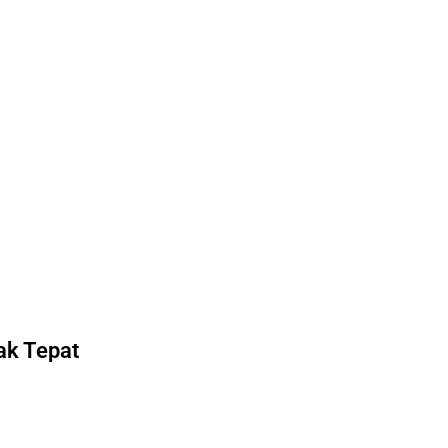
l
ak Tepat