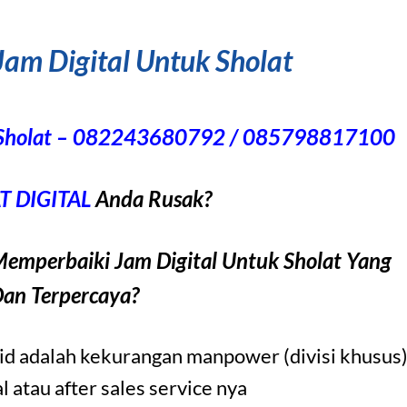
am Digital Untuk Sholat
k Sholat – 082243680792 / 085798817100
 DIGITAL
Anda Rusak?
emperbaiki Jam Digital Untuk Sholat Yang
Dan Terpercaya?
jid adalah kekurangan manpower (divisi khusus
 atau after sales service nya