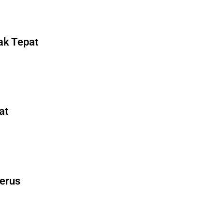
ak Tepat
at
Terus