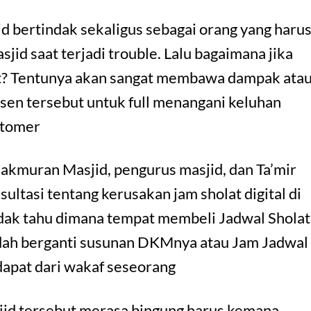
 bertindak sekaligus sebagai orang yang haru
id saat terjadi trouble. Lalu bagaimana jika
at? Tentunya akan sangat membawa dampak ata
usen tersebut untuk full menangani keluhan
stomer
kmuran Masjid, pengurus masjid, dan Ta’mir
ltasi tentang kerusakan jam sholat digital di
idak tahu dimana tempat membeli Jadwal Sholat
udah berganti susunan DKMnya atau Jam Jadwal
idapat dari wakaf seseorang
jid tersebut merasa bingung harus kemana