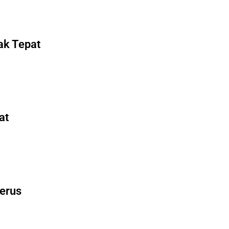
ak Tepat
at
Terus