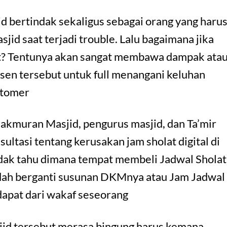
 bertindak sekaligus sebagai orang yang haru
id saat terjadi trouble. Lalu bagaimana jika
at? Tentunya akan sangat membawa dampak ata
usen tersebut untuk full menangani keluhan
stomer
kmuran Masjid, pengurus masjid, dan Ta’mir
ltasi tentang kerusakan jam sholat digital di
idak tahu dimana tempat membeli Jadwal Sholat
udah berganti susunan DKMnya atau Jam Jadwal
idapat dari wakaf seseorang
jid tersebut merasa bingung harus kemana