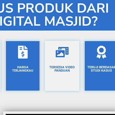
S PRODUK DARI
IGITAL MASJID?
HARGA
TERSEDIA VIDEO
TERUJI BERDASA
TERJANGKAU
PANDUAN
STUDI KASUS