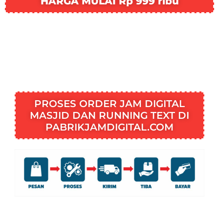
HARGA MULAI Rp 999 ribu
PROSES ORDER JAM DIGITAL
MASJID DAN RUNNING TEXT DI
PABRIKJAMDIGITAL.COM