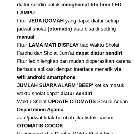
diatur sendiri untuk
menghemat life time LED
LAMPU
Fitur
JEDA IQOMAH
yang dapat diatur setiap
jadwal sholat
(otomatis)
atau bisa di setting
manual
Fitur
LAMA MATI DISPLAY
tiap Waktu Sholat
Fardhu dan Sholat Jum’at
dapat diatur sendiri
Fitur lebih lengkap dan mudah dioperasikan karena
berbasis aplikasi dengan interface menarik
via
wifi android smartphone
JUMLAH SUARA ALARM 'BEEP'
ketika masuk
waktu sholat dapat
diatur sendiri
Waktu Sholat
UPDATE OTOMATIS
Sesuai Acuan
Departemen Agama
Jam/jadwal tidak berubah jika listrik padam,
OTOMATIS COCOK
Runningtext dan Display Waktu Sholat bisa