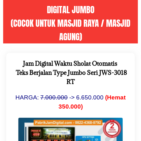
DIGITAL JUMBO
(COCOK UNTUK MASJID RAYA / MASJID
AGUNG)
Jam Digital Waktu Sholat Otomatis
Teks Berjalan Type Jumbo Seri JWS-3018
RT
HARGA:
7.000.000
-> 6.650.000
(Hemat
350.000)