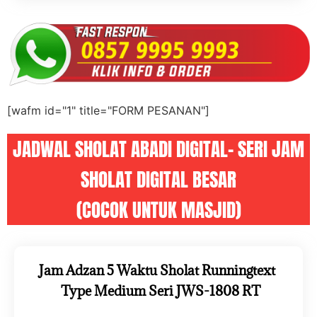
[wafm id="1" title="FORM PESANAN"]
JADWAL SHOLAT ABADI DIGITAL- SERI JAM
SHOLAT DIGITAL BESAR
(COCOK UNTUK MASJID)
Jam Adzan 5 Waktu Sholat Runningtext
Type Medium Seri JWS-1808 RT