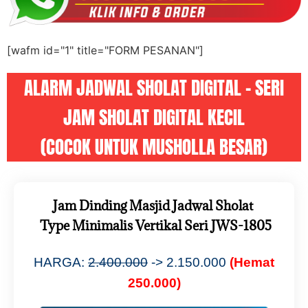
[wafm id="1" title="FORM PESANAN"]
ALARM JADWAL SHOLAT DIGITAL – SERI
JAM SHOLAT DIGITAL KECIL
(COCOK UNTUK MUSHOLLA BESAR)
Jam Dinding Masjid Jadwal Sholat
Type Minimalis Vertikal Seri JWS-1805
HARGA:
2.400.000
-> 2.150.000
(Hemat
250.000)