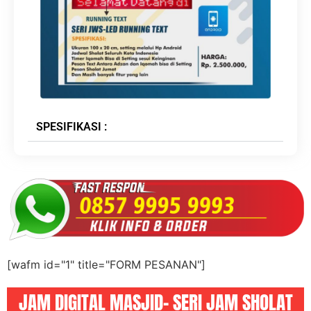
SPESIFIKASI :
[wafm id="1" title="FORM PESANAN"]
JAM DIGITAL MASJID- SERI JAM SHOLAT